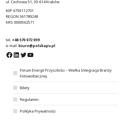
ul. Cechowa 51, 30-614 Kraków
NIP 6793112701
REGON 361789249
KRS 0000562571
tel.
+48 570 072 059
e-mail:
biuro@polskapv.pl
Facebook
LinkedIn
Twitter
YouTube
Forum Energii Przyszłości – Wielka Integracja Branży
Fotowoltaicznej
Bilety
Regulamin
Polityka Prywatności