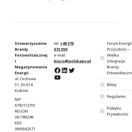
Stowarzyszenie
tel.
+48 570
Forum Energii
Branży
072 059
Przyszłości –
Fotowoltaicznej
e-mail:
Wielka
i
biuro@polskapv.pl
Integracja
Magazynowania
Branży
Facebook
LinkedIn
Twitter
Energii
Fotowoltaiczn
YouTube
ul. Cechowa
51, 30-614
Bilety
Kraków
Regulamin
NIP
6793112701
Polityka
REGON
Prywatności
361789249
KRS
0000562571