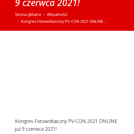
9 czerwca 2021!
Jesteś tutaj:
Strona główna
Aktualności
Kongres Fotowoltaiczny PV-CON 2021 ONLINE…
Kongres Fotowoltaiczny PV-CON 2021 ONLINE
już 9 czerwca 2021!