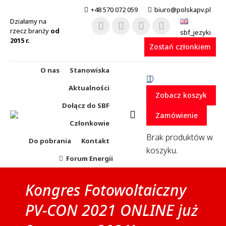
+48 570 072 059
biuro@polskapv.pl
Działamy na
rzecz branży
od
sbf_jezyki
Facebook
Linkedin
X
YouTube
2015 r.
Zostań członkiem
page
page
page
page
opens
opens
opens
opens
O nas
Stanowiska
0
in
in
in
in
Aktualności
Zobacz koszyk
new
new
new
new
Dołącz do SBF
Zamówienie
window
window
window
window
Członkowie
Brak produktów w
Do pobrania
Kontakt
koszyku.
Forum Energii
Kongres Fotowoltaiczny
PV-CON 2021 ONLINE już