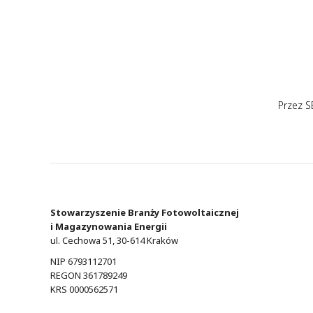
Przez
S
Stowarzyszenie Branży Fotowoltaicznej
i Magazynowania Energii
ul. Cechowa 51, 30-614 Kraków
NIP 6793112701
REGON 361789249
KRS 0000562571