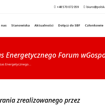
+48 570 072 059
biuro@polsk
 nas
Stanowiska
Aktualności
Dołącz do SBF
Członkowie
czas Energetycznego Forum wGospo
odczas Energetycznego…
rania zrealizowanego przez