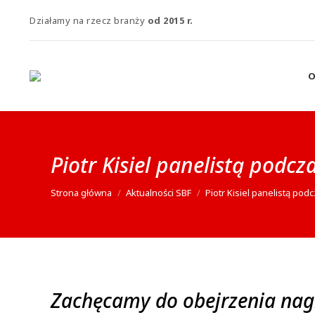
Działamy na rzecz branży
od 2015 r.
O
Piotr Kisiel panelistą pod
Jesteś tutaj:
Strona główna
Aktualności SBF
Piotr Kisiel panelistą p
Zachęcamy do obejrzenia nag