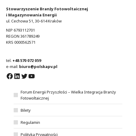
Stowarzyszenie Branży Fotowoltaicznej
i Magazynowania Energii
ul. Cechowa 51, 30-614 Kraków
NIP 6793112701
REGON 361789249
KRS 0000562571
tel.
+48 570 072 059
e-mail:
biuro@polskapv.pl
Facebook
LinkedIn
Twitter
YouTube
Forum Energii Przyszłości – Wielka Integracja Branży
Fotowoltaicznej
Bilety
Regulamin
Polityka Prywatności