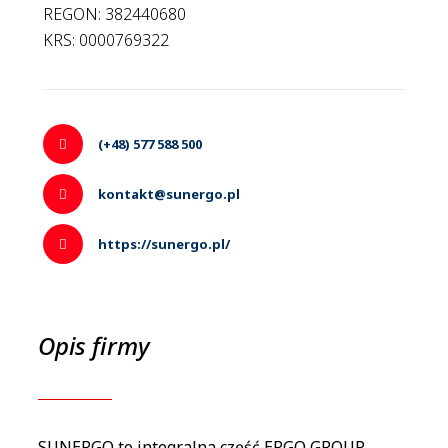
REGON: 382440680
KRS: 0000769322
(+48) 577 588 500
kontakt@sunergo.pl
https://sunergo.pl/
Opis firmy
SUNERGO to integralna część ERGO GROUP,