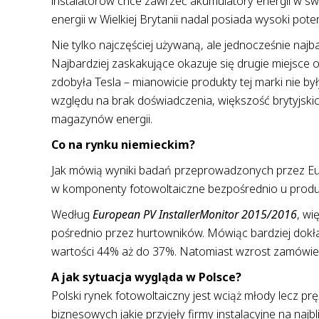
instalatorów chce zawrzeć akumulatory energii w s
energii w Wielkiej Brytanii nadal posiada wysoki poten
Nie tylko najczęściej używaną, ale jednocześnie naj
Najbardziej zaskakujące okazuje się drugie miejsce
zdobyła Tesla – mianowicie produkty tej marki nie był
względu na brak doświadczenia, większość brytyjs
magazynów energii.
Co na rynku niemieckim?
Jak mówią wyniki badań przeprowadzonych przez EuP
w komponenty fotowoltaiczne bezpośrednio u produce
Według
European PV InstallerMonitor 2015/2016
, w
pośrednio przez hurtowników. Mówiąc bardziej dok
wartości 44% aż do 37%. Natomiast wzrost zamówie
A jak sytuacja wygląda w Polsce?
Polski rynek fotowoltaiczny jest wciąż młody lecz pr
biznesowych jakie przyjęły firmy instalacyjne na naj