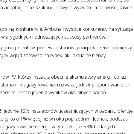
 na adaptacji oraz szukaniu nowych wyzwań i możliwości, takich
ąż silną konkurencję. Ambitna i wysoce konkurencyjna sytuacja
e wiarygodnych i odnoszących sukcesy partnerów.
 grupą klientów, ponieważ stanowią oni połączenie pomiędzy
cy wgląd zarówno na rynek jak i aktualne trendy.
torów PV, którzy instalują obecnie akumulatory energii, coraz
 systemami magazynowania, rozważa jednak proponowanie ich
rzednim. Jest to jeden z wyników aktualnych badań
6
, jedynie 12% instalatorów uczestniczących w badaniu oferuje
o tylko o 1% więcej niż w roku poprzednim. Jednak, podczas
magazynowanie energii, w tym roku już 53% badanych