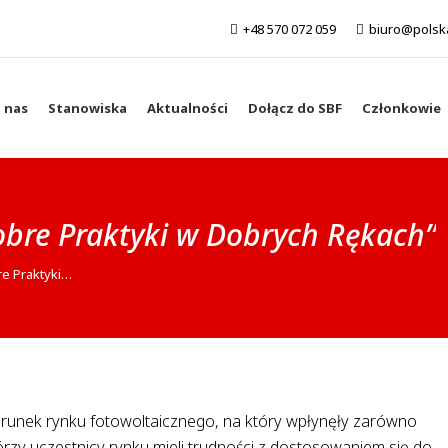
+48 570 072 059
biuro@polsk
 nas
Stanowiska
Aktualności
Dołącz do SBF
Członkowie
bre Praktyki w Dobrych Rękach”
e Praktyki…
erunek rynku fotowoltaicznego, na który wpłynęły zarówno
órzy uczestnicy rynku mieli trudności z dostosowaniem się do