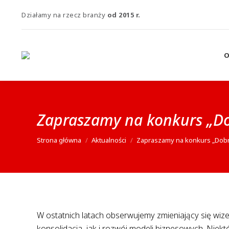
Działamy na rzecz branży
od 2015 r.
O
Zapraszamy na konkurs „Do
Jesteś tutaj:
Strona główna
Aktualności
Zapraszamy na konkurs „Dobr
W ostatnich latach obserwujemy zmieniający się wiz
konsolidacja, jak i rozwój modeli biznesowych. Niekt