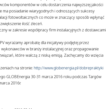
stawców komponentów w celu dostarczenia najwyższej jakości
ie ma posiadanie wiarygodnych i odnoszących sukcesy
acji fotowoltaicznych co może w znaczący sposób wpłynąć
zwiększenie ilość zleceń.
iczny w zakresie współpracy firm instalacyjnych z dostawcami
PV wyrażamy aprobatę dla inicjatywy podjętej przez
ch wykonawców w branży instalacyjnej oraz propagowanie
wiązań, które walczą z niską emisją. Zachęcamy do wzięcia
szeniach na stronie:
http://www.globenergia.pl/dobrepraktyki
ego GLOBEnergia 30-31 marca 2016 roku podczas Targów
marca 2016r.