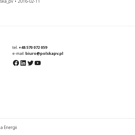
lska_pv
2016-02-11
tel.
+48 570 072 059
e-mail:
biuro@polskapv.pl
Facebook
LinkedIn
Twitter
YouTube
a Energii