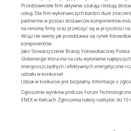
Przedstawiciele firm aktywnie szukają i testują do
usług. Dla firm wykonawczych bardzo duże znaczen
partnerów w postaci dostawców komponentów instal
na renomę firmy oraz przełożyć się w przyszłości na 
Wciąż nie wiemy jak przedstawia się rynek fotowolta
komponentów.
Jako Stowarzyszenie Branży Fotowoltaicznej Polska 
Globenergie która ma na celu wyłonienie najlepszy
energooszczędnych i efektywnych energetycznie roz
udziału w konkursie!
Udział w konkursie jest bezpłatny. Informacje o zgło
Ogłoszenie wyników podczas Forum Technologiczn
ENEX w Kielcach. Zgłoszenia należy nadsyłać do 10 