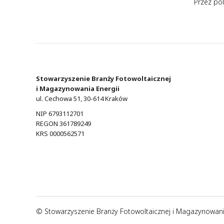
Przez
po
Stowarzyszenie Branży Fotowoltaicznej
i Magazynowania Energii
ul. Cechowa 51, 30-614 Kraków
NIP 6793112701
REGON 361789249
KRS 0000562571
© Stowarzyszenie Branży Fotowoltaicznej i Magazynowani