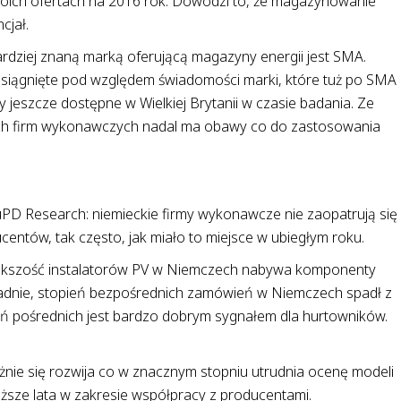
woich ofertach na 2016 rok. Dowodzi to, że magazynowanie
cjał.
bardziej znaną marką oferującą magazyny energii jest SMA.
 osiągnięte pod względem świadomości marki, które tuż po SMA
y jeszcze dostępne w Wielkiej Brytanii w czasie badania. Ze
kich firm wykonawczych nadal ma obawy co do zastosowania
D Research: niemieckie firmy wykonawcze nie zaopatrują się
ntów, tak często, jak miało to miejsce w ubiegłym roku.
iększość instalatorów PV w Niemczech nabywa komponenty
ładnie, stopień bezpośrednich zamówień w Niemczech spadł z
ń pośrednich jest bardzo dobrym sygnałem dla hurtowników.
ężnie się rozwija co w znacznym stopniu utrudnia ocenę modeli
bliższe lata w zakresie współpracy z producentami.