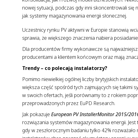
nowej sytuacji, podczas gdy inni skoncentrowali się
jak systemy magazynowania energii słonecznej.
Uczestnicy rynku PV aktywni w Europie stanowią wci
sprawia, że większego znaczenia nabiera posiadani
Dla producentów firmy wykonawcze są najważniejszą
producentami a klientem końcowym oraz mają znaczą
Trendy – co polecają instalatorzy?
Pomimo niewielkiej ogólnej liczby brytyjskich instala
większa część spośród tych zajmujących się takimi
w swoich ofertach, jeśli porównamy to z rokiem pop
przeprowadzonych przez EuPD Research.
Jak pokazuje
European PV InstallerMonitor 2015/201
rozwiązania systemów magazynowania energii. Jest t
gdy w zeszłorocznym badaniu tylko 42% rozważało 